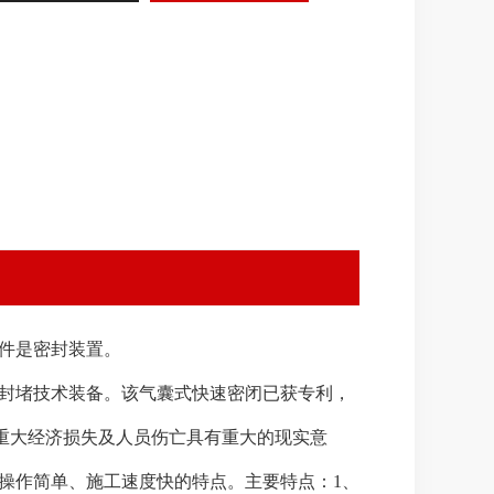
件是密封装置。
封堵技术装备。该气囊式快速密闭已获专利，
造成的重大经济损失及人员伤亡具有重大的现实意
操作简单、施工速度快的特点。主要特点：1、