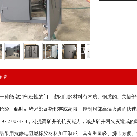
详情
一种能增加气密性的门。密闭门的材料有木质、钢质的。关键部
抢险、临时封堵局部瓦斯积存或超限，控制局部高温火点的快速
L 97 2 00747.4，对提高矿井的抗灾能力，减少矿井因火灾
品采用抗静电阻燃橡胶材料加工制成，具有重量轻、携带方便、