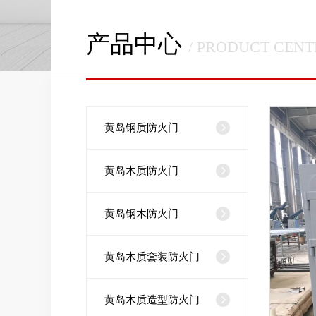
产品中心
/ PRODUCT CENT
黄岛钢质防火门
黄岛木质防火门
黄岛钢木防火门
黄岛木质套装防火门
黄岛木质造型防火门