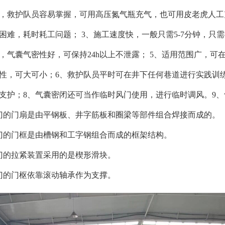
，救护队员容易掌握，可用高压氮气瓶充气，也可用皮老虎人工
困难，耗时耗工问题； 3、施工速度快，一般只需5-7分钟，只
，气囊气密性好，可保持24h以上不泄露； 5、适用范围广，
性，可大可小；6、救护队员平时可在井下任何巷道进行实践训练
支护；8、气囊密闭还可当作临时风门使用，进行临时调风。9
门的门扇是由平钢板、井字筋板和圈梁等部件组合焊接而成的。
门的门框是由槽钢和工字钢组合而成的框架结构。
门的拉紧装置采用的是楔形滑块。
门的门枢依靠滚动轴承作为支撑。