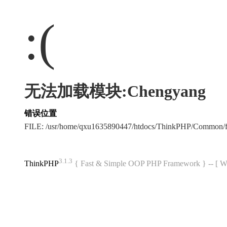
:(
无法加载模块:Chengyang
错误位置
FILE: /usr/home/qxu1635890447/htdocs/ThinkPHP/Common/
3.1.3
ThinkPHP
{ Fast & Simple OOP PHP Framework } -- 