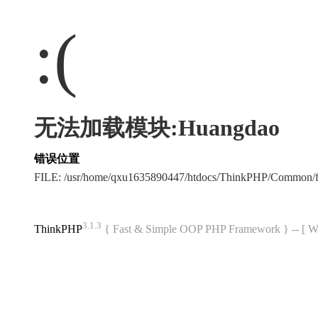
:(
无法加载模块:Huangdao
错误位置
FILE: /usr/home/qxu1635890447/htdocs/ThinkPHP/Common/
3.1.3
ThinkPHP
{ Fast & Simple OOP PHP Framework } -- 