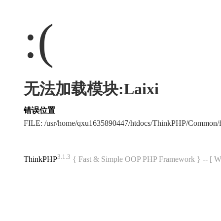
:(
无法加载模块:Laixi
错误位置
FILE: /usr/home/qxu1635890447/htdocs/ThinkPHP/Common/
3.1.3
ThinkPHP
{ Fast & Simple OOP PHP Framework } -- 