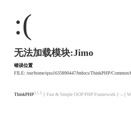
:(
无法加载模块:Jimo
错误位置
FILE: /usr/home/qxu1635890447/htdocs/ThinkPHP/Common/
3.1.3
ThinkPHP
{ Fast & Simple OOP PHP Framework } -- 